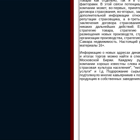
товары как отдельно, так и в с
факторами. В этой связи потенциа
компании может, во-первых, приня
договора страхования, во-вторых, з
дополнительной информации отно
репутации страховщика, а в-треть
заключения договора страхован
никаких дальнейших действий. Е
стратегию товара, стратегию 
размещения новых производств, ст
организации производства, стратегию
Самара недвижимость. Настоящий 
материалы 16+.
Информацию о новых адресах динам
и итогах торгов можно найти в сп
Московской Биржи. Каждому ру
компании хорошо известны слова и
страховая культура населения", "ни
услуги" и т.д. Подорожание сырь
подтолкнуло многие кавьярникив к п
продукцию в собственных заведения