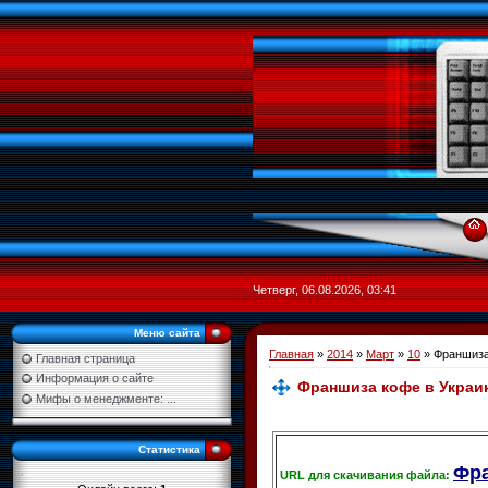
Четверг, 06.08.2026, 03:41
Меню сайта
Главная
»
2014
»
Март
»
10
» Франшиза
Главная страница
Информация о сайте
Франшиза кофе в Украи
Мифы о менеджменте: ...
Статистика
Фра
URL для скачивания файла: