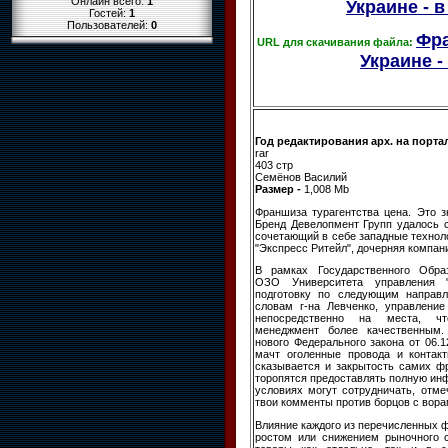
Онлайн всего:
1
Украине - 
Гостей:
1
Пользователей:
0
Фра
URL для скачивания файла:
Украине - 
Год редактирования арх. на порта
rar
403 стр
Семёнов Василий
Размер -
1,008 Mb
Франшиза турагентства цена. Это з
Бренд Девелопмент Групп удалось с
сочетающий в себе западные технол
"Экспресс Ритейл", дочерняя компания
В рамках Государственного Образ
ОЗО Университета управления 
подготовку по следующим направл
словам г-на Левченко, управлени
непосредственно на места, чт
менеджмент более качественным
нового Федерального закона от 06.1
мачт оголенные провода и контак
сказывается и закрытость самих ф
торопятся предоставлять полную инф
условиях могут сотрудничать, отм
твои комменты против борцов с вора
Влияние каждого из перечисленных 
ростом или снижением рыночного 