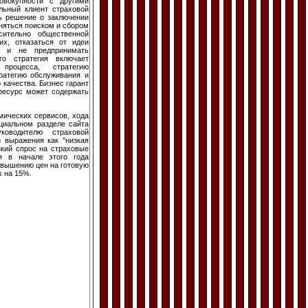
овокупности с другими
льный клиент страховой
ть решение о заключении
аняться поиском и сбором
сительно общественной
их, отказаться от идеи
ия и не предпринимать
го стратегия включает
процесса, стратегию
ратегию обслуживания и
 качества. Бизнес гарант
ресурс может содержать
ических сервисов, хода
ециальном разделе сайта
ководителю страховой
 выражения как "низкая
зкий спрос на страховые
я в начале этого года
овышению цен на готовую
х на 15%.