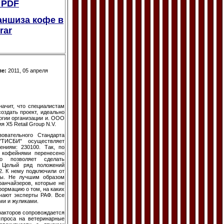
в PDF
ншиза кофе в
rar
ле:
2011, 05 апреля
начит, что специалистам
оздать проект, идеально
огии организации и. ООО
 Х5 Retail Group N.V.
овательного Стандарта
"ТИСБИ" осуществляет
ениям: 230100. Так, по
е кофейнями перенесено
о позволяет сделать
. Целый ряд положений
2. К нему подключили от
ты. Не лучшим образом
ранчайзеров, которые не
ормацию о том, на каких
ечают эксперты РАФ. Все
ми и жуликами.
факторов сопровождается
спроса на ветеринарные