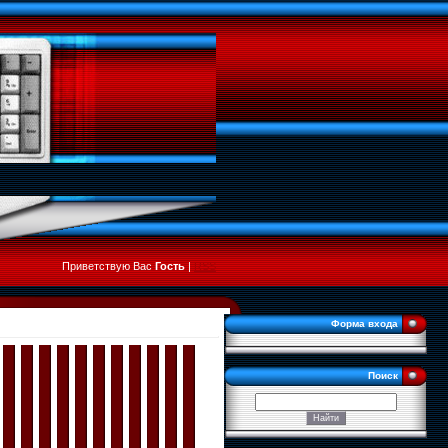
Приветствую Вас
Гость
|
RSS
Форма входа
Поиск